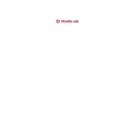
Відгуки
Блог
Допомагаємо
Контакти
Компаніям
Закриті напрямки
International School
Lyceum
Study Academy
Nova Study
Holidays
Neo Study
Day Camp
Nowa Akademika
Harvard School
Nova Camp
Вища освіта за кордоном
США
Канада
Велика Британія