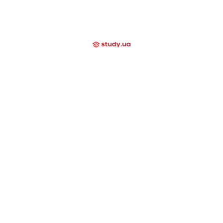
Вгору
+38 (097) 000 03 20
Про нас
Вакансії
Відгуки
Блог
Допомагаємо
Контакти
Компаніям
Закриті напрямки
International School
Lyceum
Study Academy
Nova Study
Holidays
Neo Study
Day Camp
Nowa Akademika
Harvard School
Nova Camp
Вища освіта за кордоном
США
Канада