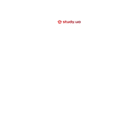
Відгуки
Блог
Допомагаємо
Контакти
Компаніям
Закриті напрямки
International School
Lyceum
Study Academy
Nova Study
Holidays
Neo Study
Day Camp
Nowa Akademika
Harvard School
Nova Camp
Вища освіта за кордоном
США
Канада
Велика Британія