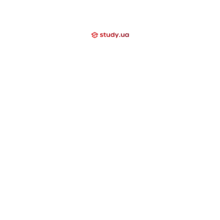
Відгуки
Блог
Допомагаємо
Контакти
Компаніям
Закриті напрямки
International School
Lyceum
Study Academy
Nova Study
Holidays
Neo Study
Day Camp
Nowa Akademika
Harvard School
Nova Camp
Вища освіта за кордоном
США
Канада
Велика Британія