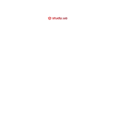
Відгуки
Блог
Допомагаємо
Контакти
Компаніям
Закриті напрямки
International School
Lyceum
Study Academy
Nova Study
Holidays
Neo Study
Day Camp
Nowa Akademika
Harvard School
Nova Camp
Вища освіта за кордоном
США
Канада
Велика Британія