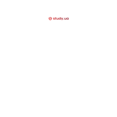
Відгуки
Блог
Допомагаємо
Контакти
Компаніям
Закриті напрямки
International School
Lyceum
Study Academy
Nova Study
Holidays
Neo Study
Day Camp
Nowa Akademika
Harvard School
Nova Camp
Вища освіта за кордоном
США
Канада
Велика Британія