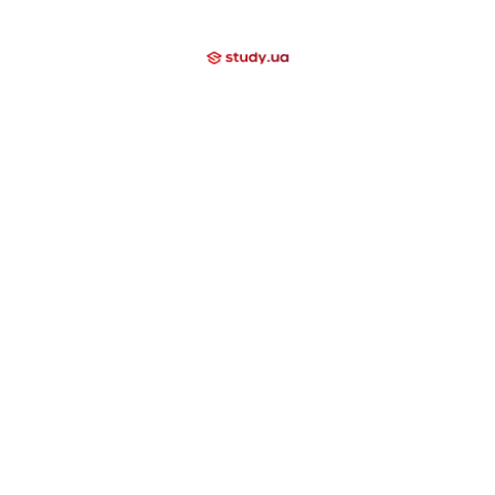
Мы помогаем
Контакти
Компаниям
Закрытые направления
International School
Lyceum
Study Academy
Nova Study
Holidays
Neo Study
Nova Camp
Nowa Akademika
Harvard School
Day Camp
Высшее образование за границей
США
Канада
Великобритания
Швейцария