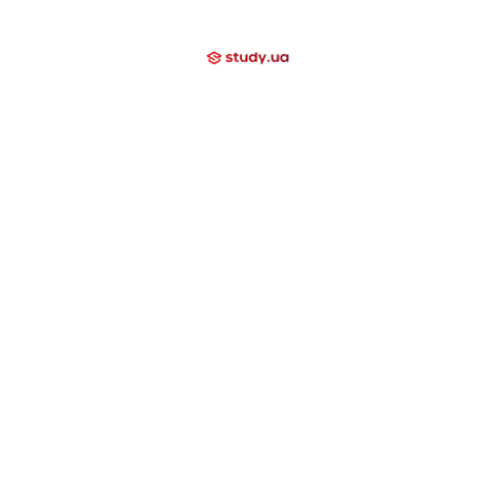
Мы помогаем
Контакти
Компаниям
Закрытые направления
International School
Lyceum
Study Academy
Nova Study
Holidays
Neo Study
Nova Camp
Nowa Akademika
Harvard School
Day Camp
Высшее образование за границей
США
Канада
Великобритания
Швейцария