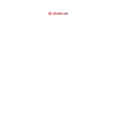
Мы помогаем
Контакти
Компаниям
Закрытые направления
International School
Lyceum
Study Academy
Nova Study
Holidays
Neo Study
Nova Camp
Nowa Akademika
Harvard School
Day Camp
Высшее образование за границей
США
Канада
Великобритания
Швейцария