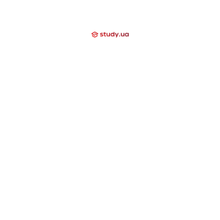
+38 (097) 000 03 20
Отзывы
Блог
Мы помогаем
Контакти
Компаниям
Закрытые направления
International School
Lyceum
Study Academy
Nova Study
Holidays
Neo Study
Nova Camp
Nowa Akademika
Harvard School
Day Camp
Высшее образование за границей
США
Канада
Великобритания