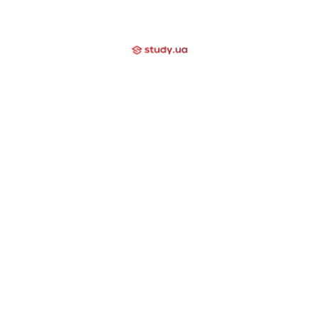
+38 (097) 000 03 20
Отзывы
Блог
Мы помогаем
Контакти
Компаниям
Закрытые направления
International School
Lyceum
Study Academy
Nova Study
Holidays
Neo Study
Nova Camp
Nowa Akademika
Harvard School
Day Camp
Высшее образование за границей
США
Канада
Великобритания