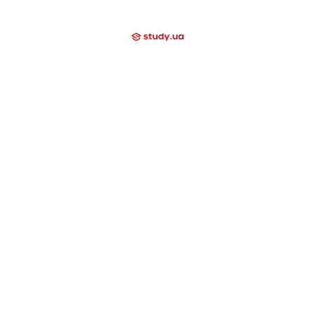
Мы помогаем
Контакти
Компаниям
Закрытые направления
International School
Lyceum
Study Academy
Nova Study
Holidays
Neo Study
Nova Camp
Nowa Akademika
Harvard School
Day Camp
Высшее образование за границей
США
Канада
Великобритания
Швейцария