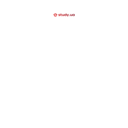
Мы помогаем
Контакти
Компаниям
Закрытые направления
International School
Lyceum
Study Academy
Nova Study
Holidays
Neo Study
Nova Camp
Nowa Akademika
Harvard School
Day Camp
Высшее образование за границей
США
Канада
Великобритания
Швейцария