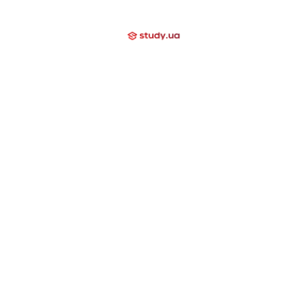
Мы помогаем
Контакти
Компаниям
Закрытые направления
International School
Lyceum
Study Academy
Nova Study
Holidays
Neo Study
Nova Camp
Nowa Akademika
Harvard School
Day Camp
Высшее образование за границей
США
Канада
Великобритания
Швейцария