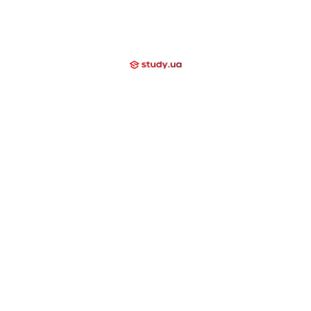
Вгору
+38 (097) 000 03 20
Про нас
Вакансії
Відгуки
Блог
Допомагаємо
Контакти
Компаніям
Закриті напрямки
International School
Lyceum
Study Academy
Nova Study
Holidays
Neo Study
Day Camp
Nowa Akademika
Harvard School
Nova Camp
Вища освіта за кордоном
США