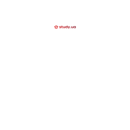
Вгору
+38 (097) 000 03 20
Про нас
Вакансії
Відгуки
Блог
Допомагаємо
Контакти
Компаніям
Закриті напрямки
International School
Lyceum
Study Academy
Nova Study
Holidays
Neo Study
Day Camp
Nowa Akademika
Harvard School
Nova Camp
Вища освіта за кордоном
США