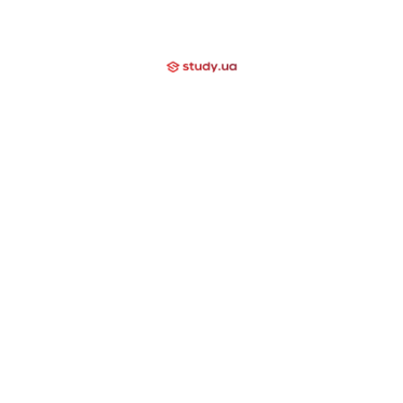
Про нас
Вакансии
+38 (097) 000 03 20
Отзывы
Блог
Мы помогаем
Контакти
Компаниям
Закрытые направления
International School
Lyceum
Study Academy
Nova Study
Holidays
Neo Study
Nova Camp
Nowa Akademika
Harvard School
Day Camp
Высшее образование за границей
США
Канада
Великобритания