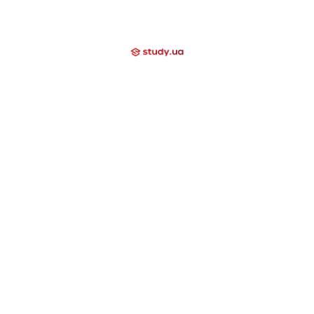
Про нас
Вакансии
+38 (097) 000 03 20
Отзывы
Блог
Мы помогаем
Контакти
Компаниям
Закрытые направления
International School
Lyceum
Study Academy
Nova Study
Holidays
Neo Study
Nova Camp
Nowa Akademika
Harvard School
Day Camp
Высшее образование за границей
США
Канада
Великобритания