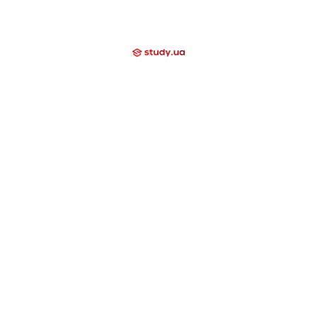
Про нас
Вакансии
+38 (097) 000 03 20
Отзывы
Блог
Мы помогаем
Контакти
Компаниям
Закрытые направления
International School
Lyceum
Study Academy
Nova Study
Holidays
Neo Study
Nova Camp
Nowa Akademika
Harvard School
Day Camp
Высшее образование за границей
США
Канада
Великобритания